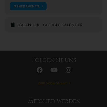
OTHER EVENTS
Mit dem
streng limitierten Premium-Ticket
sicherst du dir
exklusiven Vorab-Einlass, ein persönliches Prinzessinnen-
Makeover mit Glitzer, Schminkzauber, Krönchen – und ein
KALENDER
GOOGLE KALENDER
exklusives Foto mit allen Prinzessinnen nur für dich!
Genieße süße Highlights!
An unserer königlichen Candybar warten erfrischende
Getränke, süße Snacks und kleine Überraschungen auf große
Folgen Sie uns
und kleine Gäste.
Tickets sind
hier
erhältlich.
Zum Social Stream >
Mitglied werden