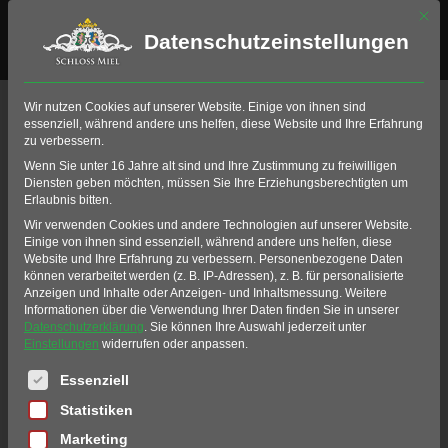
Mit di
Datenschutzeinstellungen
OKTOBER, 2025
Wir nutzen Cookies auf unserer Website. Einige von ihnen sind
essenziell, während andere uns helfen, diese Website und Ihre Erfahrung
zu verbessern.
CHRISTINAS
Wenn Sie unter 16 Jahre alt sind und Ihre Zustimmung zu freiwilligen
Diensten geben möchten, müssen Sie Ihre Erziehungsberechtigten um
Erlaubnis bitten.
MÄRCHENWELT
Wir verwenden Cookies und andere Technologien auf unserer Website.
Einige von ihnen sind essenziell, während andere uns helfen, diese
PRINZESSINNEN
Website und Ihre Erfahrung zu verbessern.
Personenbezogene Daten
können verarbeitet werden (z. B. IP-Adressen), z. B. für personalisierte
Anzeigen und Inhalte oder Anzeigen- und Inhaltsmessung.
Weitere
Informationen über die Verwendung Ihrer Daten finden Sie in unserer
BALL
Datenschutzerklärung
.
Sie können Ihre Auswahl jederzeit unter
Einstellungen
widerrufen oder anpassen.
Es folgt eine Liste der Service-Gruppen, für die eine Einwil
Essenziell
SO
05
Statistiken
OKT
Marketing