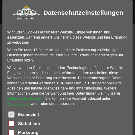
Mit di
Datenschutzeinstellungen
APRIL, 2025
Wir nutzen Cookies auf unserer Website. Einige von ihnen sind
essenziell, während andere uns helfen, diese Website und Ihre Erfahrung
zu verbessern.
GRILL & DRILL
Wenn Sie unter 16 Jahre alt sind und Ihre Zustimmung zu freiwilligen
Diensten geben möchten, müssen Sie Ihre Erziehungsberechtigten um
Erlaubnis bitten.
MI
Wir verwenden Cookies und andere Technologien auf unserer Website.
16
Einige von ihnen sind essenziell, während andere uns helfen, diese
Website und Ihre Erfahrung zu verbessern.
Personenbezogene Daten
APR
können verarbeitet werden (z. B. IP-Adressen), z. B. für personalisierte
Anzeigen und Inhalte oder Anzeigen- und Inhaltsmessung.
Weitere
Informationen über die Verwendung Ihrer Daten finden Sie in unserer
Datenschutzerklärung
.
Sie können Ihre Auswahl jederzeit unter
Einstellungen
widerrufen oder anpassen.
Es folgt eine Liste der Service-Gruppen, für die eine Einwil
Essenziell
Statistiken
Marketing