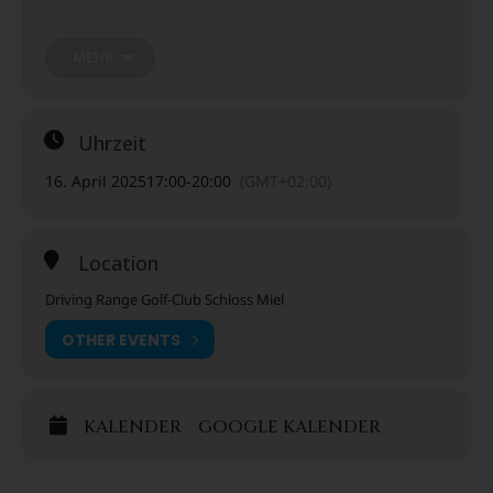
Ballangebot, BBQ, Drinks, entspannter Musik und angeregten
Gesprächen mit Golfern und Nichtgolfern.
MEHR
Jedes Event dreht sich um ein anderes Thema. Ob kurzes oder
langes Spiel, Tipps und Tricks zum Chippen oder einfach nur
Bälle schlagen. Unsere Pros stehen Ihnen mit Rat und Tat zur
Uhrzeit
Seite.
16. April 2025
17:00
-
20:00
(GMT+02:00)
Der Kurs im Überblick
Location
Unbegrenzt Bälle schlagen​
Driving Range Golf-Club Schloss Miel
OTHER EVENTS
BBQ, Drinks und entspannte Musik
Lockeres Meet & Greet für Golfer, Neugolfer & Nichtgolfer
KALENDER
GOOGLE KALENDER