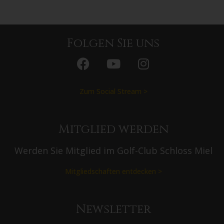
Preis
Mitglieder 39 € p.P. | Gäste 49 € p.P.
(inkl. Speisen & Getränke)
Folgen Sie uns
Bitte melden Sie sich
hier
an.
Zum Social Stream >
Mitglied werden
Werden Sie Mitglied im Golf-Club Schloss Miel
Mitgliedschaften entdecken >
Newsletter