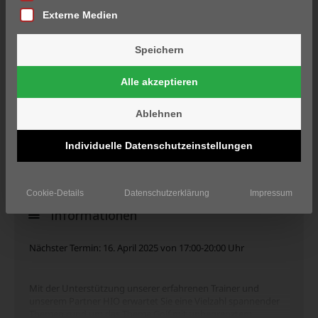
Externe Medien
Speichern
Alle akzeptieren
Ablehnen
Individuelle Datenschutzeinstellungen
Cookie-Details
Datenschutzerklärung
Impressum
Informationen
Nächster Termin: 16. April 2025 von 17:00-20:00 Uhr
Mit der Unterstützung unserer erfahrenen Trainer und
unserem Partner HIO erwartet Sie eine Vielzahl spannender
Themen rund um das Thema Golf mit unbegrenztem