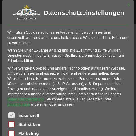
Mit di
Datenschutzeinstellungen
APRIL, 2025
Wir nutzen Cookies auf unserer Website. Einige von ihnen sind
essenziell, während andere uns helfen, diese Website und Ihre Erfahrung
zu verbessern.
OSTERSONNTAG
Wenn Sie unter 16 Jahre alt sind und Ihre Zustimmung zu freiwilligen
Diensten geben möchten, müssen Sie Ihre Erziehungsberechtigten um
Erlaubnis bitten.
-
Wir verwenden Cookies und andere Technologien auf unserer Website.
Einige von ihnen sind essenziell, während andere uns helfen, diese
FESTTAGSSCHLE
Website und Ihre Erfahrung zu verbessern.
Personenbezogene Daten
können verarbeitet werden (z. B. IP-Adressen), z. B. für personalisierte
Anzeigen und Inhalte oder Anzeigen- und Inhaltsmessung.
Weitere
Informationen über die Verwendung Ihrer Daten finden Sie in unserer
MMEN
Datenschutzerklärung
.
Sie können Ihre Auswahl jederzeit unter
Einstellungen
widerrufen oder anpassen.
Es folgt eine Liste der Service-Gruppen, für die eine Einwil
Essenziell
SO
20
Statistiken
APR
Marketing