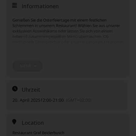
Informationen
Genießen Sie die Osterfeiertage mit einem festlichen
Schlemmen in unserem Restaurant! Wählen Sie aus unserer
exklusiven Auswahlkarte oder lassen Sie sich von einem
liebevoll zusammengestellten Menü überraschen. Ob
traditionelle Ostergerichte oder kreative saisonale Kreationen
– unsere Speisen sorgen für Genussmomente, die die
Feiertage perfekt abrunden. Verbringen Sie Ostern in
gemütlicher Atmosphäre mit Ihren Liebsten und freuen Sie
sich auf kulinarische Highlights und erstklassigen Service.
MEHR
Reservieren Sie jetzt und machen Sie Ostern zu einem
besonderen Geschmackserlebnis!
Uhrzeit
Menüs ab 49,00€ oder Auswahlkarte
20. April 2025
12:00
-
21:00
(GMT+02:00)
Tischreservierung unter:
Tel: 02226/9078807
belderbusch@schlossmiel.de
Location
Restaurant Graf Belderbusch