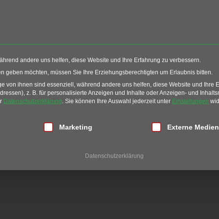
Events
Restaurant
G
während andere uns helfen, diese Website und Ihre Erfahrung zu verbessern.
ten geben möchten, müssen Sie Ihre Erziehungsberechtigten um Erlaubnis bitten.
 von ihnen sind essenziell, während andere uns helfen, diese Website und Ihre 
essen), z. B. für personalisierte Anzeigen und Inhalte oder Anzeigen- und Inhalt
er
Datenschutzerklärung
.
Sie können Ihre Auswahl jederzeit unter
Einstellungen
wid
LANCE KURS
lligung erteilt werden kann. Die erste Service-Gruppe ist essen
Marketing
Externe Medien
Datenschutzerklärung