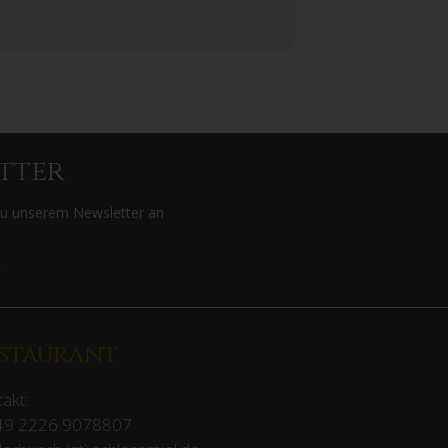
tter
zu unserem Newsletter an
>
staurant
akt:
49 2226 9078807