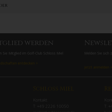
DER
tglied werden
Newsle
 Sie Mitglied im Golf-Club Schloss Miel
Melden Sie sich 
edschaften entdecken >
Jetzt anmelden 
Schloss Miel
Re
Kontakt:
Kont
T:
+49 2226 10050
T:
+