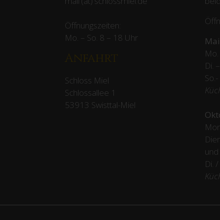
mail (at) schlossmiel.de
beld
Öffn
Öffnungszeiten:
Mo. – So. 8 – 18 Uhr
Mai
Mo. 
Anfahrt
Di. 
So.-
Schloss Miel
Küc
Schlossallee 1
53913 Swisttal-Miel
Okt
Mon
Dien
und
Di. 
Küc