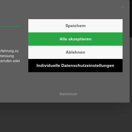
Mit die
Speichern
olfschule
Shop
Kontakt
Alle akzeptieren
Erfahrung zu
Ablehnen
smessung.
errufen oder
Individuelle Datenschutzeinstellungen
ziell und kann nicht abgewählt werden.
Impressum