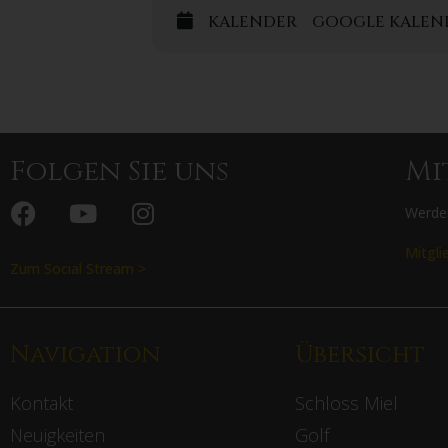
KALENDER
GOOGLE KALEN
Silke Drilling
+49 151 | 1767 1880
post@aktiv-gelebte-fitness.de
Folgen Sie uns
Mi
Werden
Mitgli
Zum Social Stream >
Navigation
Übersicht
Kontakt
Schloss Miel
Neuigkeiten
Golf