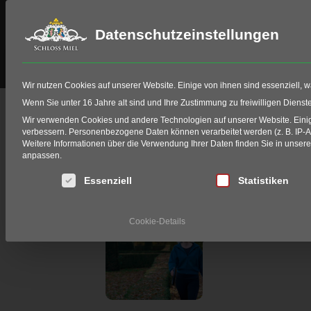
Datenschutzeinstellungen
Schloss Miel
Golf
HIO Fitting
Wir nutzen Cookies auf unserer Website. Einige von ihnen sind essenziell, 
Wenn Sie unter 16 Jahre alt sind und Ihre Zustimmung zu freiwilligen Diens
JULI, 2026
Wir verwenden Cookies und andere Technologien auf unserer Website. Einige
verbessern.
Personenbezogene Daten können verarbeitet werden (z. B. IP-Adr
Weitere Informationen über die Verwendung Ihrer Daten finden Sie in unser
RÜCKEN BA
anpassen.
Es folgt eine Liste der Service-Gruppen, für die eine Einwi
Essenziell
Statistiken
DO
16
Cookie-Details
JUL