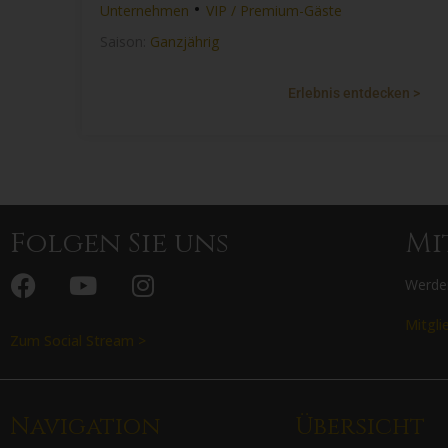
•
Unternehmen
VIP / Premium-Gäste
Saison:
Ganzjährig
Erlebnis entdecken >
Folgen Sie uns
Mi
Werden
Mitgli
Zum Social Stream >
Navigation
Übersicht