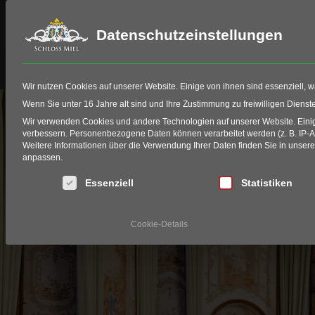
Datenschutzeinstellungen
Schloss Miel
Golf
HIO Fitting
Wir nutzen Cookies auf unserer Website. Einige von ihnen sind essenziell, 
Wenn Sie unter 16 Jahre alt sind und Ihre Zustimmung zu freiwilligen Diens
Wir verwenden Cookies und andere Technologien auf unserer Website. Einige
A
verbessern.
Personenbezogene Daten können verarbeitet werden (z. B. IP-Adr
Weitere Informationen über die Verwendung Ihrer Daten finden Sie in unser
anpassen.
Es folgt eine Liste der Service-Gruppen, für die eine Einwi
Essenziell
Statistiken
Cookie-Details