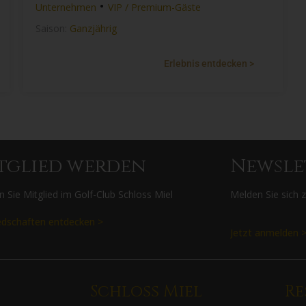
•
Unternehmen
VIP / Premium-Gäste
Saison:
Ganzjährig
Erlebnis entdecken >
tglied werden
Newsle
 Sie Mitglied im Golf-Club Schloss Miel
Melden Sie sich 
edschaften entdecken >
Jetzt anmelden 
Schloss Miel
Re