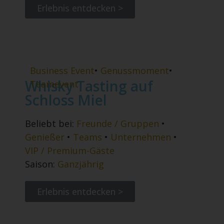
Erlebnis entdecken >
Business Event
•
Genussmoment
•
Whisky Tasting auf
Teamevent
Schloss Miel
Beliebt bei:
Freunde / Gruppen
•
Genießer
•
Teams
•
Unternehmen
•
VIP / Premium-Gäste
Saison:
Ganzjährig
Erlebnis entdecken >