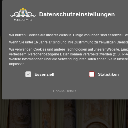
Datenschutzeinstellungen
Schloss Miel
Golf
HIO Fitting
Wir nutzen Cookies auf unserer Website. Einige von ihnen sind essenziell, 
Wenn Sie unter 16 Jahre alt sind und Ihre Zustimmung zu freiwilligen Diens
Wir verwenden Cookies und andere Technologien auf unserer Website. Einige
Erl
verbessern.
Personenbezogene Daten können verarbeitet werden (z. B. IP-Adr
Weitere Informationen über die Verwendung Ihrer Daten finden Sie in unser
anpassen.
Es folgt eine Liste der Service-Gruppen, für die eine Einwi
Essenziell
Statistiken
Cookie-Details