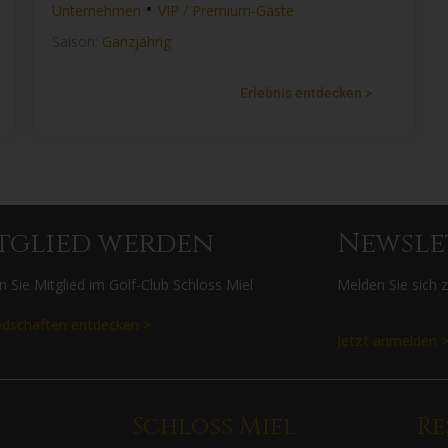
•
Unternehmen
VIP / Premium-Gäste
Saison:
Ganzjährig
Erlebnis entdecken >
tglied werden
Newsle
 Sie Mitglied im Golf-Club Schloss Miel
Melden Sie sich 
edschaften entdecken >
Jetzt anmelden 
Schloss Miel
Re