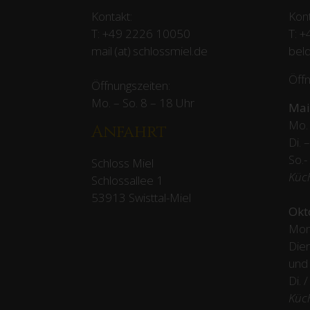
Kontakt:
Kont
T:
+49 2226 10050
T:
+
mail (at) schlossmiel.de
beld
Öffn
Öffnungszeiten:
Mo. – So. 8 – 18 Uhr
Mai
Mo. 
Anfahrt
Di. 
So.-
Schloss Miel
Küc
Schlossallee 1
53913 Swisttal-Miel
Okt
Mon
Dien
und
Di. 
Küc