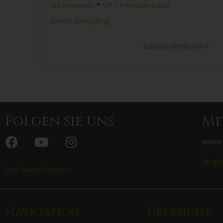
•
Unternehmen
VIP / Premium-Gäste
Saison:
Ganzjährig
Erlebnis entdecken >
Folgen Sie uns
Mi
Werden
Mitgli
Zum Social Stream >
Navigation
Übersicht