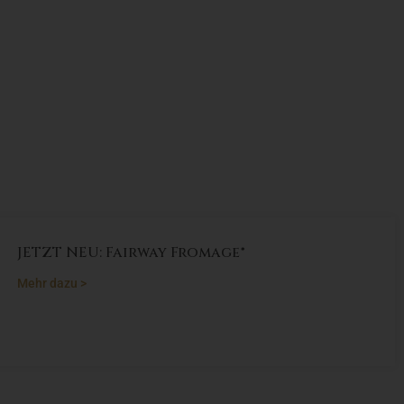
Pfifferlinge im Restaur
Belderbusch
Zeit: 11:30 - 21:00
Mehr dazu >