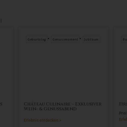
l
•
•
Geburtstag
Genussmoment
Jubiläum
Busin
Château Culinaire – Exklusiver
Firm
Wein- & Genussabend
Preis:
Erlebn
Erlebnis entdecken >