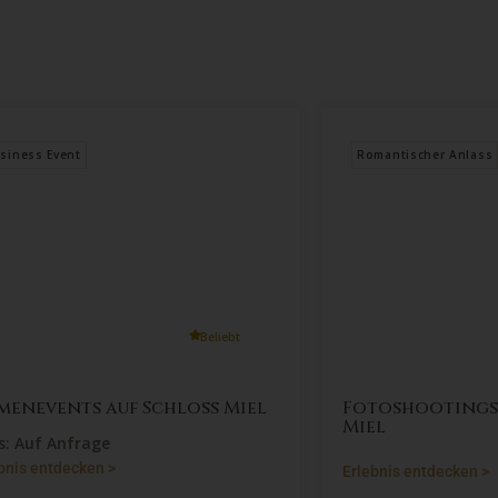
ess Event
Romantischer Anlass
Beliebt
enevents auf Schloss Miel
Fotoshootings a
Miel
 Auf Anfrage
is entdecken >
Erlebnis entdecken >