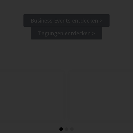
Business Events entdecken >
Tagungen entdecken >
JETZT NEU: Fairway Fromage®
Mehr dazu >