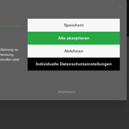
Mit die
Speichern
olfschule
Shop
Kontakt
Alle akzeptieren
Erfahrung zu
Ablehnen
smessung.
errufen oder
Individuelle Datenschutzeinstellungen
ziell und kann nicht abgewählt werden.
Impressum