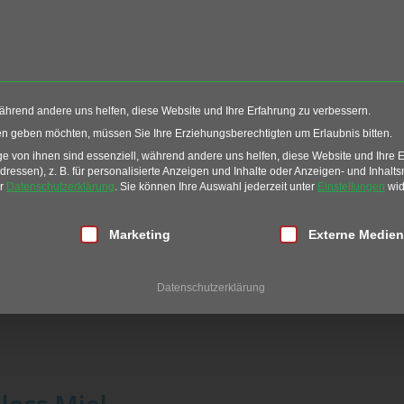
Events
Restaurant
G
während andere uns helfen, diese Website und Ihre Erfahrung zu verbessern.
ten geben möchten, müssen Sie Ihre Erziehungsberechtigten um Erlaubnis bitten.
 von ihnen sind essenziell, während andere uns helfen, diese Website und Ihre 
essen), z. B. für personalisierte Anzeigen und Inhalte oder Anzeigen- und Inhalt
er
Datenschutzerklärung
.
Sie können Ihre Auswahl jederzeit unter
Einstellungen
wid
lligung erteilt werden kann. Die erste Service-Gruppe ist essen
Marketing
Externe Medien
Datenschutzerklärung