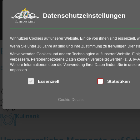
Datenschutzeinstellungen
Schloss Miel
Golf
HIO Fitting
Wir nutzen Cookies auf unserer Website. Einige von ihnen sind essenziell, 
Wenn Sie unter 16 Jahre alt sind und Ihre Zustimmung zu freiwilligen Diens
Events auf Schloss Miel
Wir verwenden Cookies und andere Technologien auf unserer Website. Einige
verbessern.
Personenbezogene Daten können verarbeitet werden (z. B. IP-Adr
Weitere Informationen über die Verwendung Ihrer Daten finden Sie in unser
Bereich wählen
anpassen.
Es folgt eine Liste der Service-Gruppen, für die eine Einwi
Essenziell
Statistiken
Golf
Events
Cookie-Details
Kulinarik